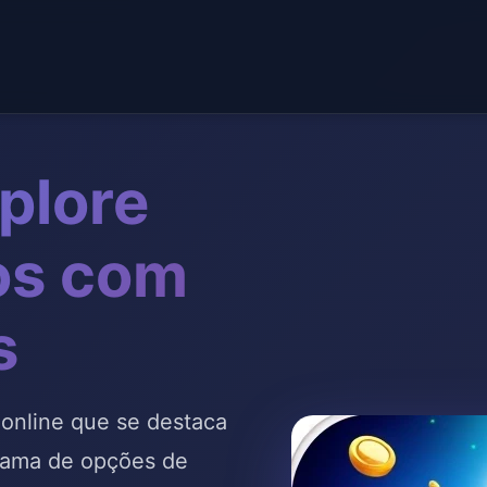
plore
os com
s
online que se destaca
 gama de opções de