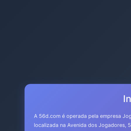
I
A 56d.com é operada pela empresa Jog
localizada na Avenida dos Jogadores, 5